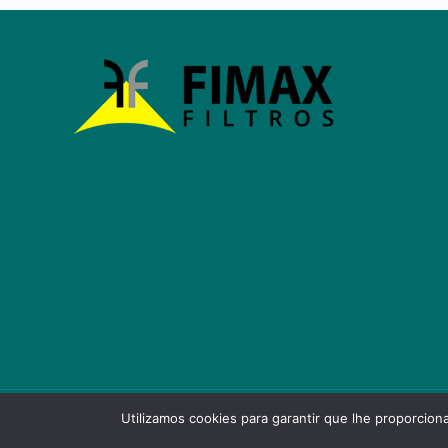
Utilizamos cookies para garantir que lhe proporcion
©2024 Fimax Ind. Com. de Filtros Ltda EPP - CNPJ: 0