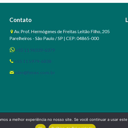
Contato
Av. Prof. Hermógenes de Freitas Leitão Filho, 205
Parelheiros - São Paulo / SP | CEP: 04865-000
+55 11 96339-6379
+55 11 5979-6838
adm@fimax.com.br
amos a melhor experiência no nosso site. Se você continuar a usar este
5.900.462/0001-89 - IE: 241.036.483.116