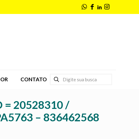
DOR
CONTATO
= 20528310 /
PA5763 – 836462568