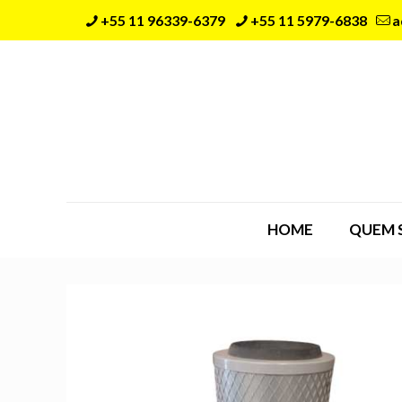
+55 11 96339-6379
+55 11 5979-6838
a
HOME
QUEM 