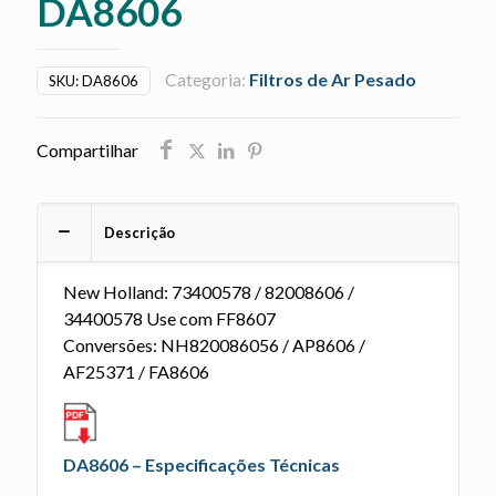
DA8606
Categoria:
Filtros de Ar Pesado
SKU:
DA8606
Compartilhar
Descrição
New Holland: 73400578 / 82008606 /
34400578 Use com FF8607
Conversões: NH820086056 / AP8606 /
AF25371 / FA8606
DA8606 – Especificações Técnicas