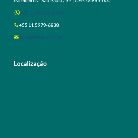
Parelheiros - São Paulo / SP | CEP: 04865-000
+55 11 96339-6379
+55 11 5979-6838
adm@fimax.com.br
Localização