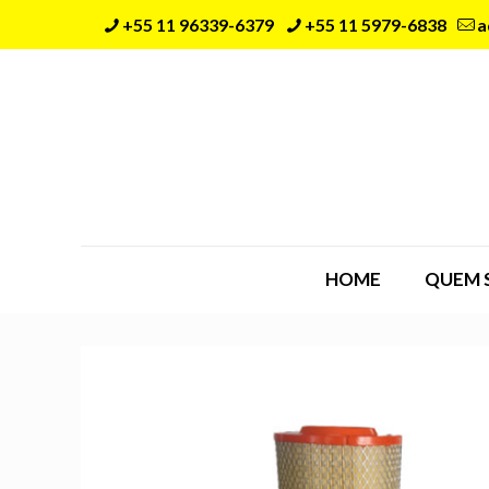
+55 11 96339-6379
+55 11 5979-6838
a
HOME
QUEM 