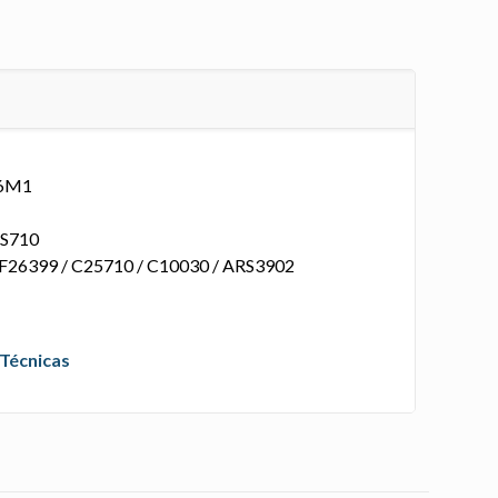
06M1
AS710
AF26399 / C25710 / C10030 / ARS3902
 Técnicas