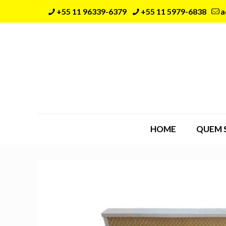
+55 11 96339-6379
+55 11 5979-6838
a
HOME
QUEM 