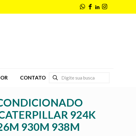
DOR
CONTATO
 CONDICIONADO
CATERPILLAR 924K
926M 930M 938M