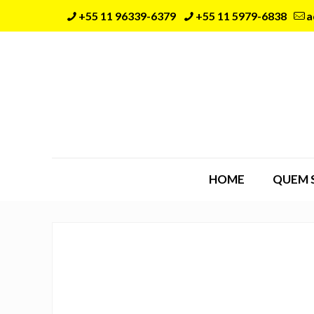
+55 11 96339-6379
+55 11 5979-6838
a
HOME
QUEM 