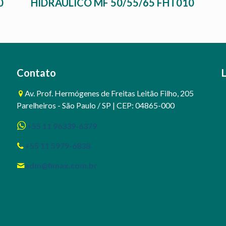
0
HIDRAULICO MF 50/55/65 FHT010
Contato
Av. Prof. Hermógenes de Freitas Leitão Filho, 205
Parelheiros - São Paulo / SP | CEP: 04865-000
+55 11 96339-6379
+55 11 5979-6838
adm@fimax.com.br