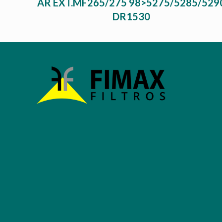
AR EXT.MF265/275 98>5275/5285/529
DR1530