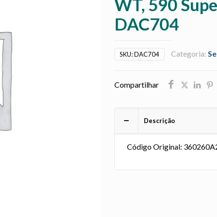
WT, 590 Sup
DAC704
Categoria:
Se
SKU:
DAC704
Compartilhar
Descrição
Código Original: 360260A