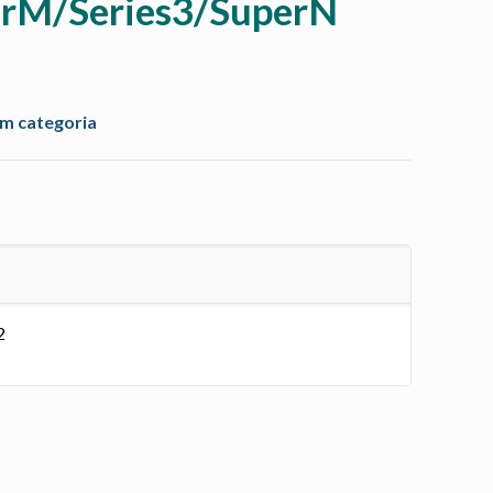
erM/Series3/SuperN
m categoria
2