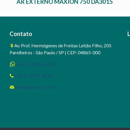
AR EXTERNO MAXION 750 DA3015
Contato
Av. Prof. Hermógenes de Freitas Leitão Filho, 205
Parelheiros - São Paulo / SP | CEP: 04865-000
+55 11 96339-6379
+55 11 5979-6838
adm@fimax.com.br