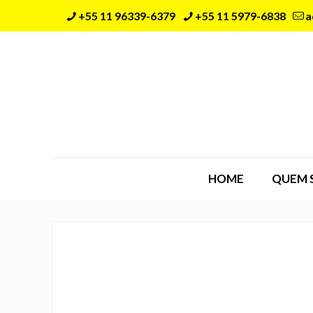
+55 11 96339-6379
+55 11 5979-6838
a
HOME
QUEM 